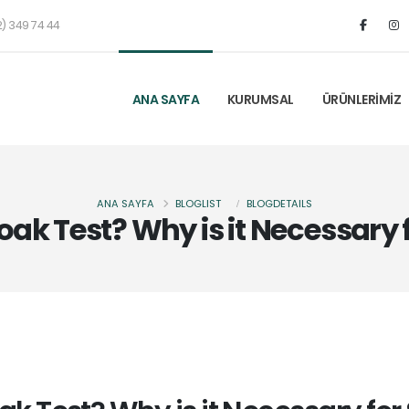
) 349 74 44
ANA SAYFA
KURUMSAL
ÜRÜNLERİMİZ
ANA SAYFA
BLOGLIST
BLOGDETAILS
oak Test? Why is it Necessary f