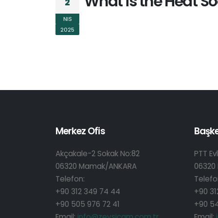
What is the Heat So
2
NIS
2025
Merkez Ofis
Başk
Akçakale-2 Sokak No:82
PTT Evl
06320 Mamak/ANKARA
06320
Telefon:
Telefo
+90 312 349 74 44
+90 31
+90 505 976 72 41
+90 54
Email:
info@zeysicam.com.tr
Email: