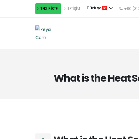
Türkçe
TEKLİF İSTE
İLETİŞİM
+90 (312
What is the Heat S