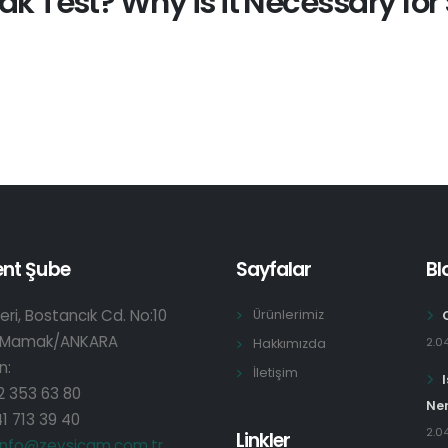
ak Test? Why is it Necessary for 
ent Şube
Sayfalar
Bl
eri, Bostancık Cd. No:10
Ürünlerimiz
 Mamak/ANKARA
2.0
Hakkımızda
n:
İletişim
2 353 63 80
Ner
1 713 39 40
2.0
Linkler
info@zeysicam.com.tr