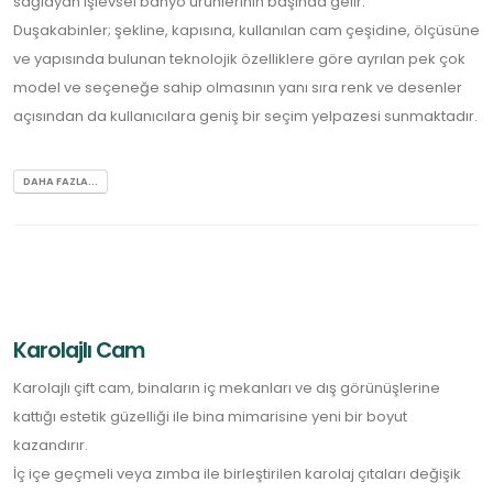
sağlayan işlevsel banyo ürünlerinin başında gelir.
Duşakabinler; şekline, kapısına, kullanılan cam çeşidine, ölçüsüne
ve yapısında bulunan teknolojik özelliklere göre ayrılan pek çok
model ve seçeneğe sahip olmasının yanı sıra renk ve desenler
açısından da kullanıcılara geniş bir seçim yelpazesi sunmaktadır.
DAHA FAZLA...
Karolajlı Cam
Karolajlı çift cam, binaların iç mekanları ve dış görünüşlerine
kattığı estetik güzelliği ile bina mimarisine yeni bir boyut
kazandırır.
İç içe geçmeli veya zımba ile birleştirilen karolaj çıtaları değişik