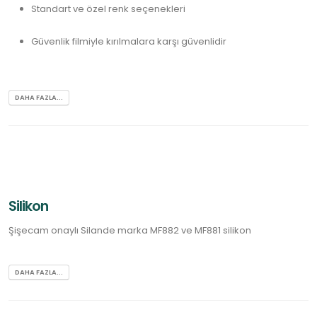
Standart ve özel renk seçenekleri
Güvenlik filmiyle kırılmalara karşı güvenlidir
DAHA FAZLA...
Silikon
Şişecam onaylı Silande marka MF882 ve MF881 silikon
DAHA FAZLA...