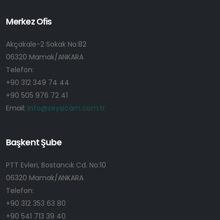
Merkez Ofis
Akçakale-2 Sokak No:82
06320 Mamak/ANKARA
Telefon:
+90 312 349 74 44
+90 505 976 72 41
Email:
info@zeysicam.com.tr
Başkent Şube
PTT Evleri, Bostancık Cd. No:10
06320 Mamak/ANKARA
Telefon:
+90 312 353 63 80
+90 541 713 39 40