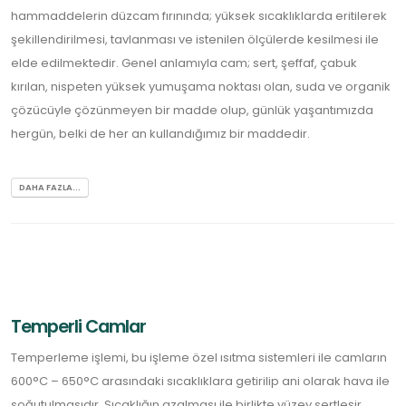
hammaddelerin düzcam fırınında; yüksek sıcaklıklarda eritilerek
şekillendirilmesi, tavlanması ve istenilen ölçülerde kesilmesi ile
elde edilmektedir. Genel anlamıyla cam; sert, şeffaf, çabuk
kırılan, nispeten yüksek yumuşama noktası olan, suda ve organik
çözücüyle çözünmeyen bir madde olup, günlük yaşantımızda
hergün, belki de her an kullandığımız bir maddedir.
DAHA FAZLA...
Temperli Camlar
Temperleme işlemi, bu işleme özel ısıtma sistemleri ile camların
600°C – 650°C arasındaki sıcaklıklara getirilip ani olarak hava ile
soğutulmasıdır. Sıcaklığın azalması ile birlikte yüzey sertleşir.