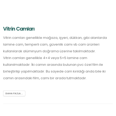
Vitrin Camları
Vitrin camları genellikle mağaza, işyeri, dükkan, gibi alanlarda
lamine cam, temperli cam, güvenlik camı vb cam ürünleri
kullanılarak alüminyum doğrama üzerine takılmaktadır.
Vitrin camları genellikle 4+4 veya 5+5 lamine cam
kullanılmaktadır. İki camın arasında bulunan pvc özel film ile
birleştirilip yapılmaktadır. Bu sayede cam kırıldığı anda bile iki
camın arasındaki film, camı bir arada tutmaktadır.
DAHA FAZLA...