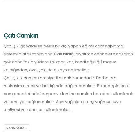
Çatı Camları
Çatı ışıklığı; yatay ile belirli bir açı yapan eğimli cam kaplama
sistemi olarak tanımlanır. Çatı ışıklığı giydirme cephelere nazaran
çok daha fazla yüklere (rüzgar, kar, kendi ağırlığı) maruz
kaldığından, özel şekilde dizayn edilmelidir.
Çatı ışıklık camları emniyetli olmak zorundadır. Darbelere
mukavim olmalı ve kırıldığında dağılmamalıdır. Bu sebeple çatı
cam panellerinde temper ve lamine camları beraber kullanılmalı
ve emniyet sağlanmalıdır. Aşırı yağışlara karşı yağmur suyu
tahliyesi ve kanallar kullanılmalıdır.
DAHA FAZLA...